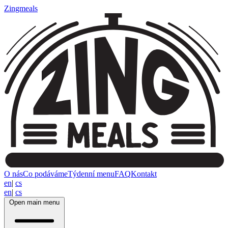
Zingmeals
O nás
Co podáváme
Týdenní menu
FAQ
Kontakt
en
|
cs
en
|
cs
Open main menu