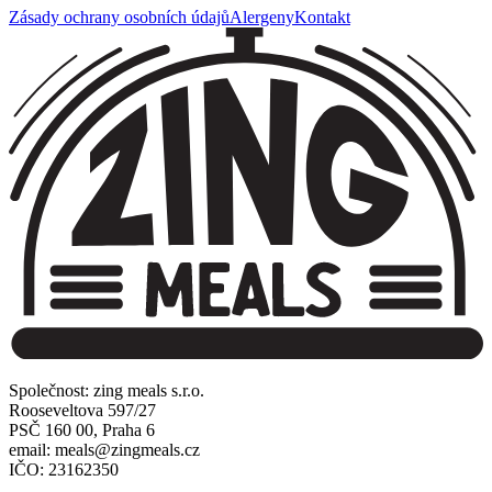
Zásady ochrany osobních údajů
Alergeny
Kontakt
Společnost: zing meals s.r.o.
Rooseveltova 597/27
PSČ 160 00, Praha 6
email: meals@zingmeals.cz
IČO: 23162350