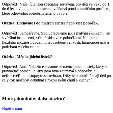
Odpověď: Naše jídla jsou speciálně sestavena pro děti ve věku od 1
do 6 let, s vhodnou konzistencí, velikostí porcí a nutričním profilem,
které odpovídají potřebám raného vývoje.
Otázka: Dodáváte i do malých center nebo více poboček?
Odpověď: Samozřejmě. Spolupracujeme jak s malými školkami, tak
s většími institucemi, včetně sítí s více pobočkami. Nabízíme
flexibilní možnosti dodání přizpůsobené velikosti, harmonogramu a
potřebám vašeho centra.
Otázka: Měníte jídelní lístek?
Odpověď: Ano! Nabízíme sezónně se měnící jídelní lístek, který se
pravidelně obměňuje, aby jídla byla zajímavá a odpovídala
nejčerstvějším dostupným surovinám. Díky této obměně mají děti po
celý rok možnost ochutnat širokou škálu chutí a kuchyní.
Máte jakoukoliv další otázku?
Napište nám