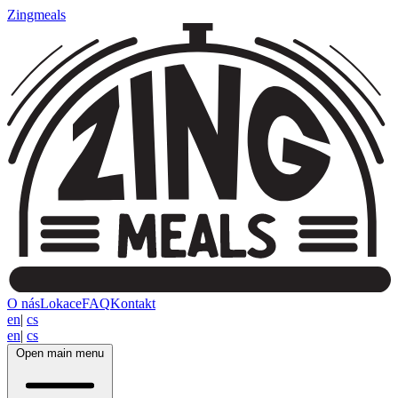
Zingmeals
O nás
Lokace
FAQ
Kontakt
en
|
cs
en
|
cs
Open main menu