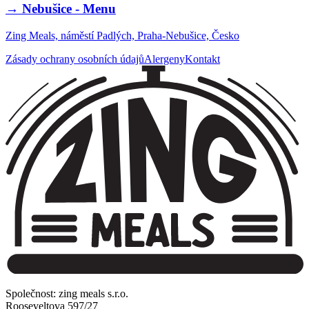
→
Nebušice - Menu
Zing Meals, náměstí Padlých, Praha-Nebušice, Česko
Zásady ochrany osobních údajů
Alergeny
Kontakt
Společnost: zing meals s.r.o.
Rooseveltova 597/27