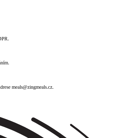
GDPR.
áním.
 adrese meals@zingmeals.cz.